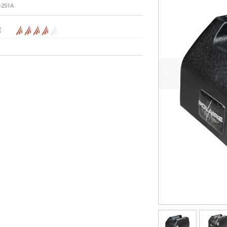
251A
É