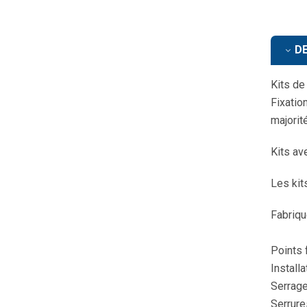
DE
Kits de 
Fixatio
majorit
Kits ave
Les kit
Fabriqu
Points f
Installa
Serrage
Serrure