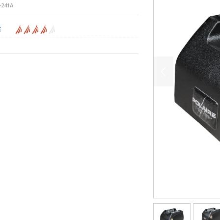
241A
É