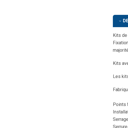
DE
Kits de 
Fixatio
majorit
Kits ave
Les kit
Fabriqu
Points f
Installa
Serrage
Serrure